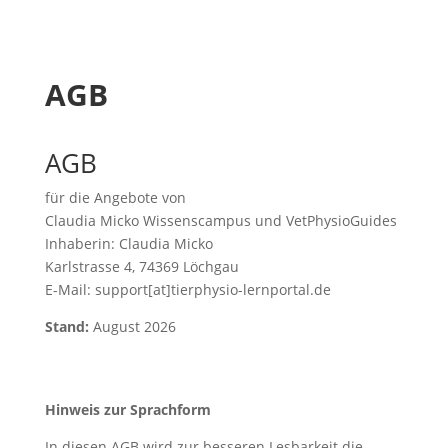
AGB
AGB
für die Angebote von
Claudia Micko Wissenscampus und VetPhysioGuides
Inhaberin: Claudia Micko
Karlstrasse 4, 74369 Löchgau
E-Mail: support[at]tierphysio-lernportal.de
Stand:
August 2026
Hinweis zur Sprachform
In diesen AGB wird zur besseren Lesbarkeit die