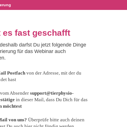
ierung
 es fast geschafft
deshalb darfst Du jetzt folgende Dinge
trierung für das Webinar auch
en.
ail Postfach
von der Adresse, mit der du
det hast
t vom Absender
support@tierphysio-
stätige
in dieser Mail, dass Du Dich für das
n möchtest
ail von uns?
Überprüfe bitte auch deinen
test Du auch hier nicht fündig werden,