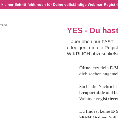
 kleiner Schritt fehlt noch für Deine vollständige Webinar-Registr
YES - Du hast
...aber eben nur FAST - 
erledigen, um die Regis
WIKRLICH abzuschließ
Öffne
jetzt dein
E-M
dich soeben angemel
Suche die Nachrich
lernportal.de
und
be
Webinar
registriere
Du findest keine
E-M
SPAM Ordner
. Soll