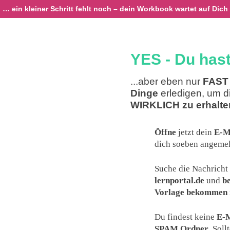
… ein kleiner Schritt fehlt noch – dein Workbook wartet auf Dich
YES - Du hast
...aber eben nur
FAST
Dinge
erledigen, um d
WIRKLICH
zu erhalte
Öffne
jetzt dein
E-M
dich soeben angemel
Suche die Nachrich
lernportal.de
und
be
Vorlage bekommen 
Du findest keine
E-M
SPAM Ordner
. Soll