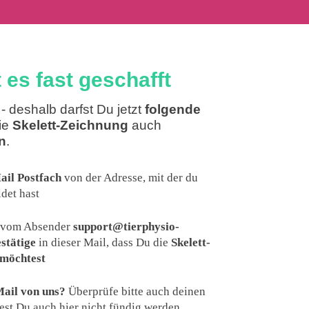
 es fast geschafft
- deshalb darfst Du jetzt
folgende
ie
Skelett-Zeichnung
auch
n
.
ail Postfach
von der Adresse, mit der du
det hast
t vom Absender
support@tierphysio-
stätige
in dieser Mail, dass Du die
Skelett-
möchtest
ail von uns?
Überprüfe bitte auch deinen
test Du auch hier nicht fündig werden,